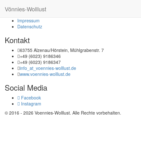
Vönnies-Wolllust
Vönnies-Wolllust
Impressum
Datenschutz
Kontakt
63755 Alzenau/Hörstein, Mühlgrabenstr. 7
+49 (6023) 9186346
+49 (6023) 9186347
info
_at_
voennies-wolllust.de
www.voennies-wolllust.de
Social Media
Facebook
Instagram
© 2016 - 2026 Voennies-Wolllust. Alle Rechte vorbehalten.